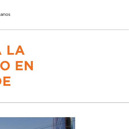
tanos
 LA
O EN
DE