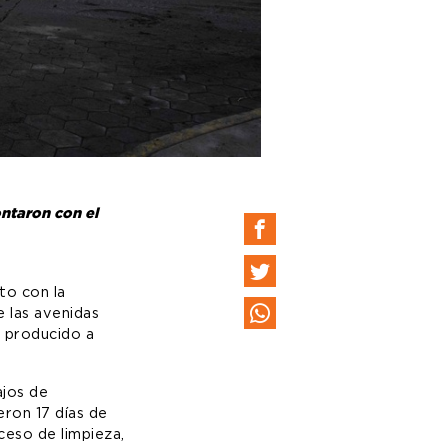
ontaron con el
nto con la
e las avenidas
, producido a
ajos de
eron 17 días de
ceso de limpieza,