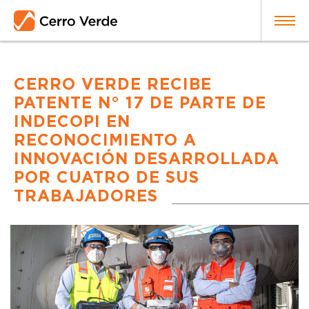
CERRO VERDE RECIBE
PATENTE N° 17 DE PARTE DE
INDECOPI EN
RECONOCIMIENTO A
INNOVACIÓN DESARROLLADA
POR CUATRO DE SUS
TRABAJADORES